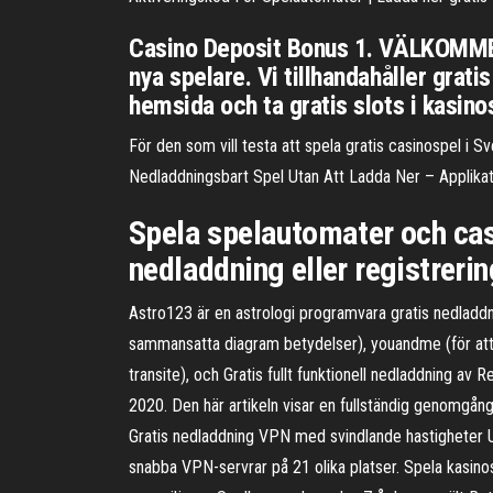
Casino Deposit Bonus 1. VÄLKOMMEN 
nya spelare. Vi tillhandahåller grat
hemsida och ta gratis slots i kasino
För den som vill testa att spela gratis casinospel i S
Nedladdningsbart Spel Utan Att Ladda Ner – Applikat
Spela spelautomater och casi
nedladdning eller registreri
Astro123 är en astrologi programvara gratis nedladdn
sammansatta diagram betydelser), youandme (för att för
transite), och Gratis fullt funktionell nedladdning a
2020. Den här artikeln visar en fullständig genomg
Gratis nedladdning VPN med svindlande hastigheter 
snabba VPN-servrar på 21 olika platser. Spela kasinos