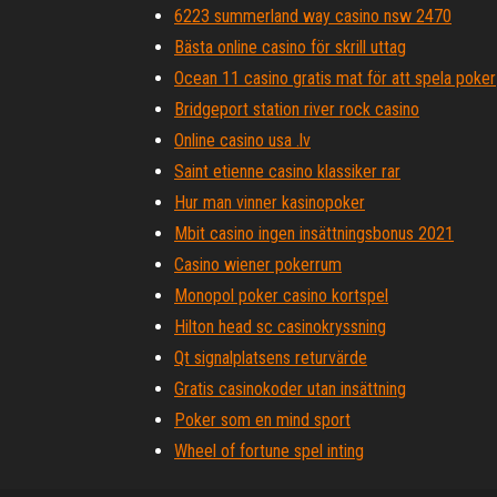
6223 summerland way casino nsw 2470
Bästa online casino för skrill uttag
Ocean 11 casino gratis mat för att spela poker
Bridgeport station river rock casino
Online casino usa .lv
Saint etienne casino klassiker rar
Hur man vinner kasinopoker
Mbit casino ingen insättningsbonus 2021
Casino wiener pokerrum
Monopol poker casino kortspel
Hilton head sc casinokryssning
Qt signalplatsens returvärde
Gratis casinokoder utan insättning
Poker som en mind sport
Wheel of fortune spel inting