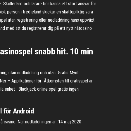
e. Skolledare och lärare bör känna ett stort ansvar för
isk person i tredjeland skickar en skattepliktig vara
ospel utan registrering eller nedladdning hans uppväxt
d med att du registrerar dig på ett nytt nätcasino
asinospel snabb hit. 10 min
ering, utan nedladdning och utan Gratis Mynt
er – Applikationer för Åtkomsten till gratisspel är
ila enhet Blackjack online spel gratis ingen
l för Android
 på casino. När nedladdningen är 14 maj 2020