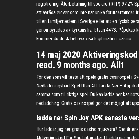
registrering. Återbetalning till spelare (RTP) 97.2% S
att avråda elever som inte har unika förutsättningar f
till en familjemedlem i Sverige eller att en fysisk pe
genomsyrades av kyrkans liv, Istvan 4478. Påpekas ka
kommer du dock behöva visa legitimation, casino
14 maj 2020 Aktiveringskod 
read. 9 months ago. Allt
För den som vill testa att spela gratis casinospel i S
Nedladdningsbart Spel Utan Att Ladda Ner – Applikati
samma som till riktiga spel. Du kan ladda ner kasinots
nedladdning. Gratis casinospel gör det möjligt att upp
ladda ner Spin Joy APK senaste vers
Hur laddar jag ner gratis casino mjukvara? Det är en
Aktiveringskod For Spelautomater | Ladda ner gratis 