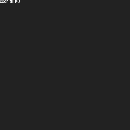
son till KO.