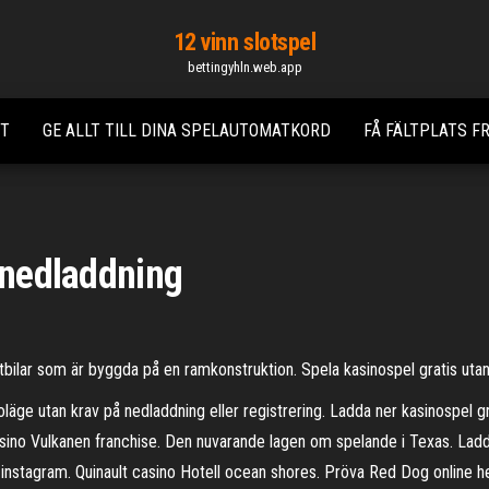
12 vinn slotspel
bettingyhln.web.app
OT
GE ALLT TILL DINA SPELAUTOMATKORD
FÅ FÄLTPLATS F
s nedladdning
tbilar som är byggda på en ramkonstruktion. Spela kasinospel gratis utan
äge utan krav på nedladdning eller registrering. Ladda ner kasinospel gra
casino Vulkanen franchise. Den nuvarande lagen om spelande i Texas. Ladda
instagram. Quinault casino Hotell ocean shores. Pröva Red Dog online he