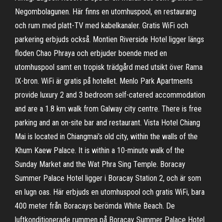
Negombolagunen. Här finns en utomhuspool, en restaurang
och rum med platt-TV med kabelkanaler. Gratis WiFi och
parkering erbjuds också. Montien Riverside Hotel ligger längs
floden Chao Phraya och erbjuder boende med en
utomhuspool samt en tropisk trädgård med utsikt över Rama
IX-bron. WiFi är gratis på hotellet. Menlo Park Apartments
provide luxury 2 and 3 bedroom self-catered accommodation
and are a 1.8 km walk from Galway city centre. There is free
parking and an on-site bar and restaurant. Vista Hotel Chiang
Mai is located in Chiangmai’s old city, within the walls of the
Khum Kaew Palace. It is within a 10-minute walk of the
Sunday Market and the Wat Phra Sing Temple. Boracay
Summer Palace Hotel ligger i Boracay Station 2, och är som
en lugn oas. Här erbjuds en utomhuspool och gratis WiFi, bara
400 meter från Boracays berömda White Beach. De
luftkonditionerade rummen på Boracay Summer Palace Hotel