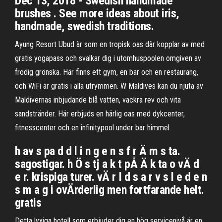
Dec 13, 2018 - Swedish handmade
brushes . See more ideas about iris,
handmade, swedish traditions.
Ayung Resort Ubud är som en tropisk oas där kopplar av med
gratis yogapass och svalkar dig i utomhuspoolen omgiven av
frodig grönska. Här finns ett gym, en bar och en restaurang,
och WiFi är gratis i alla utrymmen. W Maldives kan du njuta av
Maldivernas inbjudande blå vatten, vackra rev och vita
sandstränder. Här erbjuds en härlig oas med dykcenter,
fitnesscenter och en infinitypool under bar himmel.
h av s pa d d l i n g e n s f r Ä m s ta.
sagostigar. h Ö s tj a k t pÅ Ä k ta o vÄ d
e r. krispiga turer. vÄ r l d s a r v s l e d e n
s m a g i ovÄrderlig men fortfarande helt.
gratis
Detta lyxiga hotell som erbjuder dig en hög servicenivå är en