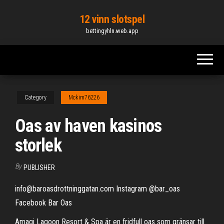
Skip
12 vinn slotspel
to
bettingyhln.web.app
the
content
Category
Mckim76226
Oas av haven kasinos
storlek
By
PUBLISHER
info@baroasdrottninggatan.com Instagram @bar_oas
Facebook Bar Oas
Amagi Lagoon Resort & Spa är en fridfull oas som gränsar till