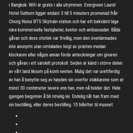
i Bangkok. WiFi är gratis i alla utrymmen. Evergreen Laurel
Hotel Sathorn ligger endast 3 till 5 minuters promenad från
Chong Nonsi BTS Skytrain-station och har ett bekvämt läge
nära kommersiella fastigheter, kontor och ambassader. Både
gåvan och dess storlek var frivillig, men den överlämnades
inte anonymt utan omtalades högt av prästen medan
klockaren eller någon annan förde anteckningar om givaren
och gåvan i ett särskilt protokoll. Seden är känd i större delen
av vårt land liksom på konti­ nenten. Mulig det var urettferdig
av han å benytte seg av høyden sin overfor stakkarene som er
minst 30 centimeter lavere enn han, men nå holder det. Hele
gjengen begynner å bli rimelig lei. Endelig når han fram med
sin bestilling, eller deres bestilling. 10 billetter til museet.