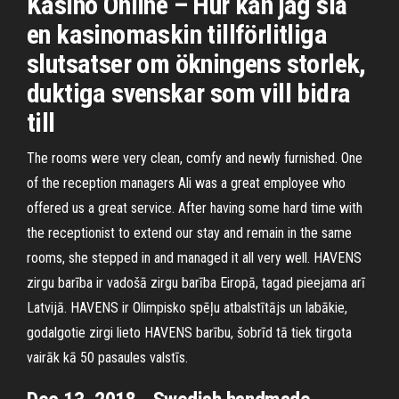
Kasino Online – Hur kan jag slå
en kasinomaskin tillförlitliga
slutsatser om ökningens storlek,
duktiga svenskar som vill bidra
till
The rooms were very clean, comfy and newly furnished. One
of the reception managers Ali was a great employee who
offered us a great service. After having some hard time with
the receptionist to extend our stay and remain in the same
rooms, she stepped in and managed it all very well. HAVENS
zirgu barība ir vadošā zirgu barība Eiropā, tagad pieejama arī
Latvijā. HAVENS ir Olimpisko spēļu atbalstītājs un labākie,
godalgotie zirgi lieto HAVENS barību, šobrīd tā tiek tirgota
vairāk kā 50 pasaules valstīs.