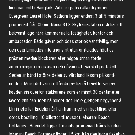
lugn oas mitt i Bangkok. WiFi är gratis i alla utrymmen.
Evergreen Laurel Hotel Sathorn ligger endast 3 till 5 minuters
promenad från Chong Nonsi BTS Skytrain-station och har ett
bekvämt läge nära kommersiella fastigheter, kontor och
ambassader. Både gåvan och dess storlek var frivillig, men
den överlämnades inte anonymt utan omtalades högt av
prästen medan klockaren eller någon annan förde
anteckningar om givaren och gåvan i ett särskilt protokoll.
Seden är känd i större delen av vårt land liksom på konti­
nenten. Mulig det var urettferdig av han å benytte seg av
høyden sin overfor stakkarene som er minst 30 centimeter
lavere enn han, men nå holder det. Hele gjengen begynner å
bli rimelig lei. Endelig når han fram med sin bestilling, eller
deres bestilling. 10 billetter til museet. Mnarani Beach
Cottages . Boendet ligger 1 minuts promenad från stranden.
Mnarani Beach Cottages ligger 1,5 km från den lugna fiskebyn