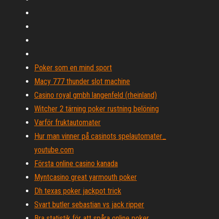
Poker som en mind sport
Macy 777 thunder slot machine
Casino royal gmbh langenfeld (rheinland)
Witcher 2 tärning poker rustning belöning
Varför fruktautomater
Hur man vinner på casinots spelautomater_
youtube.com
Första online casino kanada
Myntcasino great yarmouth poker
Dh texas poker jackpot trick
Svart butler sebastian vs jack ripper
Bra statistik för att spåra online poker